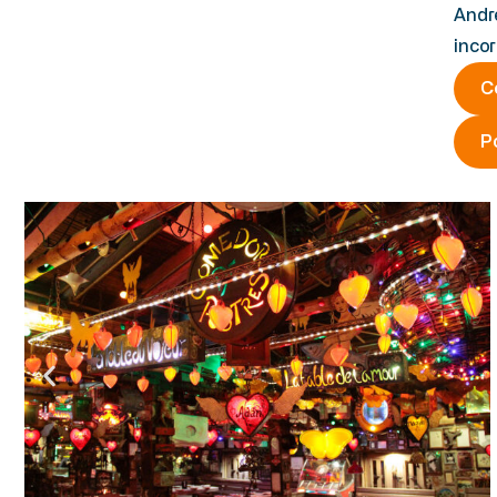
André
incor
C
P