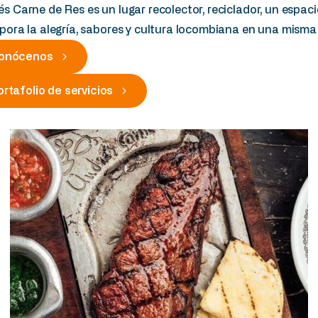
s Carne de Res es un lugar recolector, reciclador, un espac
pora la alegría, sabores y cultura locombiana en una mism
onócenos
ortafolio de servicios