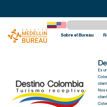
Sobre el Bureau
R
De
Es u
Colom
clien
Nos e
clien
Colom