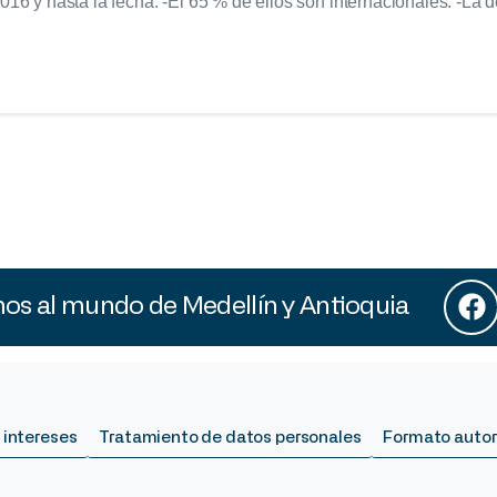
2016 y hasta la fecha. -El 65 % de ellos son internacionales. -L
s al mundo de Medellín y Antioquia
 intereses
Tratamiento de datos personales
Formato autor