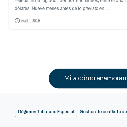
–Medellín ha logrado traer 307 encuentros, entre el año 
dólares. Nueve meses antes de lo previsto en...
April 4, 2019
Mira cómo enamoramo
Régimen Tributario Especial
Gestión de conflicto de