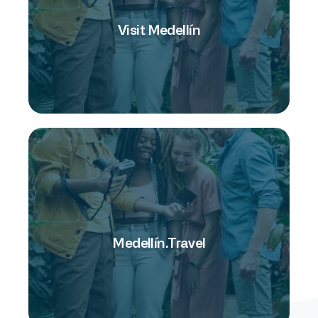
promover experiencias específicas, conectar
con enfoque transaccional, enfocado en
Un ecosistema digital de marketing turístico,
Visit Medellín
Visit Medellín
y experiencias culturales.
ciudad de entretenimiento, negocios, eventos
visibilizar el potencial de Medellín como
administrado por El Bureau con el objetivo de
Es el ecosistema de marketing de destino,
Medellín.Travel
Medellín.Travel