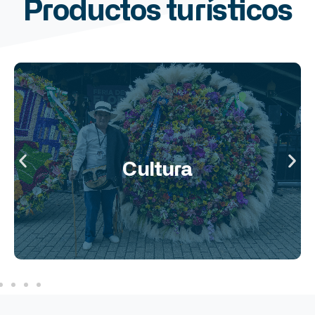
Productos
turísticos
parte de su esencia.
una cultura que florece con fuerza, invitándote a ser
creatividad. Explora Medellín y déjate envolver por
ciudad cuenta una historia de diversidad y
propuestas más innovadoras, cada rincón de la
Cultura
Desde sus tradiciones más arraigadas hasta las
comparte.
En Medellín, la cultura se vive y se