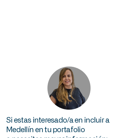
Te invitamos a
conocer algunos
conocer algunas
de nuestros
de nuestras
hoteles
agencias
recomendados:
recomendadas:
Aquí
Aquí
Si
estas
interesado/a
en
incluir
a
Medellín
en
tu
portafolio