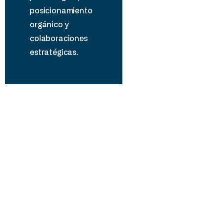
posiciona
mie
nto
orgánico y
colaboraciones
estratégicas.
Accede a material digital de
Medellín
Aquí