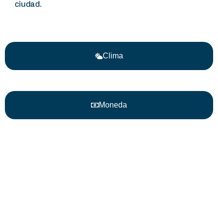
ciudad.
Clima
Moneda
Conectividad
Requisitos
PITS:
de
Puntos
Medellín
ingreso
de
cuenta
con dos
Informaci
aeropuertos
Te
que
Turística
invitamos