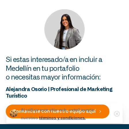
Si
estas
interesado/a
en
incluir
a
Medellín
en
tu
portafolio
o
necesitas
mayor
información:
Alejandra
Osorio
|
Profesional
de
Marketing
Turístico
Al utilizar este sitio web, usted acepta
Comunicate con nuestro equipo aquí
nuestros
términos y condiciones.