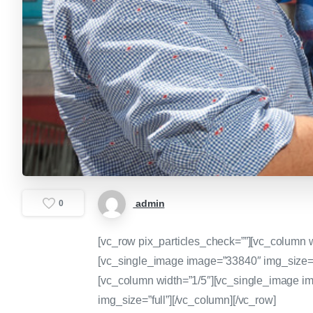
admin
0
[vc_row pix_particles_check=””][vc_column 
[vc_single_image image=”33840″ img_size=”f
[vc_column width=”1/5″][vc_single_image i
img_size=”full”][/vc_column][/vc_row]