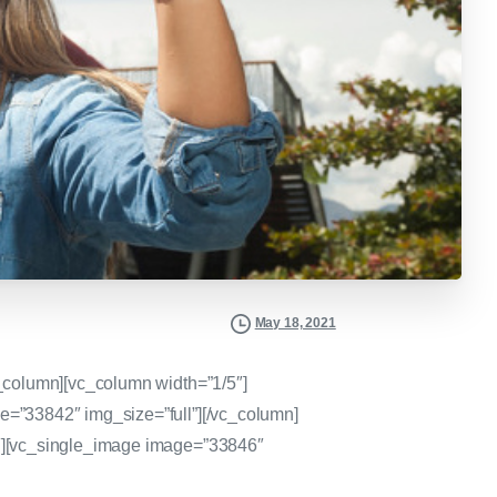
May 18, 2021
_column][vc_column width=”1/5″]
=”33842″ img_size=”full”][/vc_column]
5″][vc_single_image image=”33846″