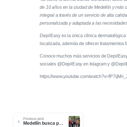
de 10 años en la ciudad de Medellín y más d
integral a través de un servicio de alta cali
personalizada y adaptada a las necesidades 
DepilEasy es la única clínica dermatológica 
localizada, además de ofrecer tratamientos f
Conoce muchos más servicios de DepilEasy l
sociales @DepilEasy en Istagram y @Depil
https://www.youtube.com/watch?v=fP7ijMri
Previous post
Medellín busca posicionarse como líder en turismo de salud internacional tras misión exploratoria en Costa Rica