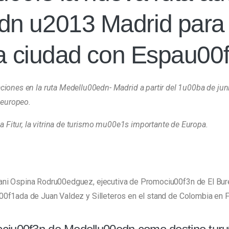
n u2013 Madrid para i
la ciudad con Espau00
iones en la ruta Medellu00edn- Madrid a partir del 1u00ba de juni
 europeo.
ia Fitur, la vitrina de turismo mu00e1s importante de Europa.
ani Ospina Rodru00edguez, ejecutiva de Promociu00f3n de El Bur
f1ada de Juan Valdez y Silleteros en el stand de Colombia en F