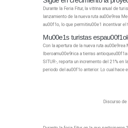
Sigue en crecimiento la proy
Durante la Feria Fitur, la vitrina anual de
lanzamiento de la nueva ruta au00e9rea Me
au00f1o, lo que permitiru00e1 incentivar el
Mu00e1s turistas espau00f1ole
Con la apertura de la nueva ruta au00e9rea
Iberoamu00e9rica a tierras antioqueu00f1a
SITUR-, reporta un incremento del 21% en 
periodo del au00f1o anterior. Lo cual hace
Discurso de 
Durante la feria Fitur en la que participa