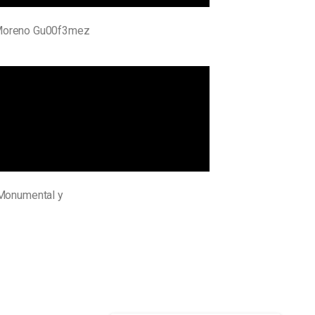
a Moreno Gu00f3mez
a Monumental y