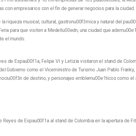
as con empresarios con el fin de generar negocios para la ciudad.
 de la riqueza musical, cultural, gastronu00f3mica y natural del pa
a Feria para que visiten a Medellu00edn, una ciudad que ademu00e1s
te el mundo.
eyes de Espau00f1a, Felipe VI y Letizia visitaron el stand de Colo
del Gobierno como el Viceministro de Turismo Juan Pablo Franky
ociu00f3n de destino, y personajes emblemu00e1ticos como el si
de Reyes de Espau00f1a al stand de Colombia en la apertura de Fit