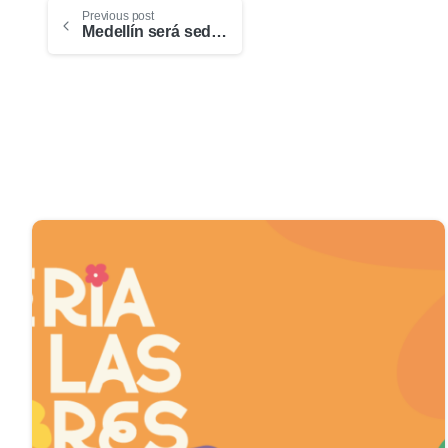
Previous post
Medellín será sede en 2019 de los VIII Premios Macondo del cine colombiano
0