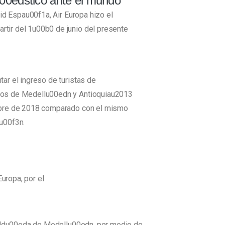
u00edstico ante el mundo
id Espau00f1a, Air Europa hizo el
tir del 1u00b0 de junio del presente
ar el ingreso de turistas de
icos de Medellu00edn y Antioquiau2013
embre de 2018 comparado con el mismo
iu00f3n.
uropa, por el
lcaldu00eda de Medellu00edn, por medio de