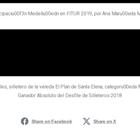
ticipaciu00f3n Medellu00edn en FITUR 2019, por Ana Maru00ed
les, silletero de la vereda El Plan de Santa Elena, categoru00ed
Ganador Absoluto del Desfile de Silleteros 2018
Share on Facebook
Share on X