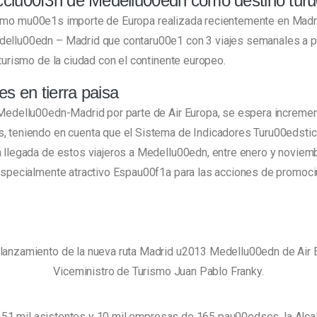
ecciu00f3n de Medellu00edn como destino tur
 turismo mu00e1s importe de Europa realizada recientemente en Madr
dellu00edn – Madrid que contaru00e1 con 3 viajes semanales a par
 turismo de la ciudad con el continente europeo.
s en tierra paisa
 Medellu00edn-Madrid por parte de Air Europa, se espera increment
s, teniendo en cuenta que el Sistema de Indicadores Turu00edst
la llegada de estos viajeros a Medellu00edn, entre enero y novi
 especialmente atractivo Espau00f1a para las acciones de promoc
lanzamiento de la nueva ruta Madrid u2013 Medellu00edn de Air E
Viceministro de Turismo Juan Pablo Franky.
ron 251 mil asistentes y 10 mil empresas de 165 pau00edses, la A