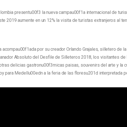
 Colombia presentu00f3 la nueva campau00f1a internacional de tu
e 2019 aumente en un 12% la visita de turistas extranjeros al terr
compau00f1ada por su creador Orlando Grajales, silletero de la 
ador Absoluto del Desfile de Silleteros 2018, los visitantes de 
otras delicias gastronu00f3micas paisas, souvenirs del arte y la c
y para Medellu00edn a la feria de las floresu201d interpretada po