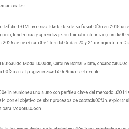
ernacionales.
portafolio IBTM, ha consolidado desde su fusiu00f3n en 2018 un 
ocio, tendencias y aprendizaje; su formato intensivo (dos du00eda
0f3n 2025 se celebraru00e1 los du00edas
20 y 21 de agosto en C
l Bureau de Medellu00edn, Carolina Bernal Sierra, encabezaru00e1
ciu00f3n en el programa acadu00e9mico del evento.
00e1n reuniones uno a uno con perfiles clave del mercado u2014 
14 con el objetivo de abrir procesos de captaciu00f3n, explorar a
s para Medellu00edn.