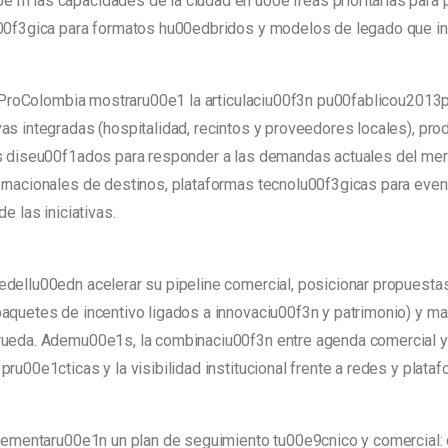
n las capacidades de la ciudad en u00e1reas prioritarias para pl
00f3gica para formatos hu00edbridos y modelos de legado que inte
 y ProColombia mostraru00e1 la articulaciu00f3n pu00fablicou2013
s integradas (hospitalidad, recintos y proveedores locales), prod
es diseu00f1ados para responder a las demandas actuales del me
ernacionales de destinos, plataformas tecnolu00f3gicas para eve
e las iniciativas.
dellu00edn acelerar su pipeline comercial, posicionar propuesta
aquetes de incentivo ligados a innovaciu00f3n y patrimonio) y m
rueda. Ademu00e1s, la combinaciu00f3n entre agenda comercial y
u00e1cticas y la visibilidad institucional frente a redes y plataf
plementaru00e1n un plan de seguimiento tu00e9cnico y comercial: