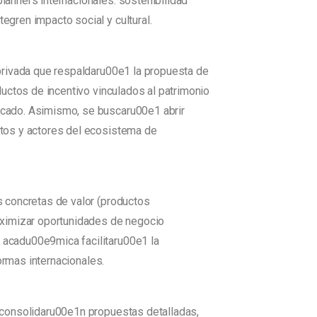
anners internacionales: sostenibilidad
gren impacto social y cultural.
privada que respaldaru00e1 la propuesta de
uctos de incentivo vinculados al patrimonio
rcado. Asimismo, se buscaru00e1 abrir
ntos y actores del ecosistema de
s concretas de valor (productos
aximizar oportunidades de negocio
 acadu00e9mica facilitaru00e1 la
ormas internacionales.
 consolidaru00e1n propuestas detalladas,