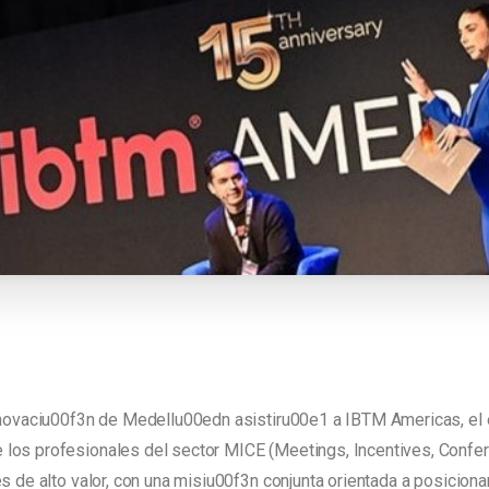
nnovaciu00f3n de Medellu00edn asistiru00e1 a IBTM Americas, el e
los profesionales del sector MICE (Meetings, Incentives, Confer
s de alto valor, con una misiu00f3n conjunta orientada a posicion