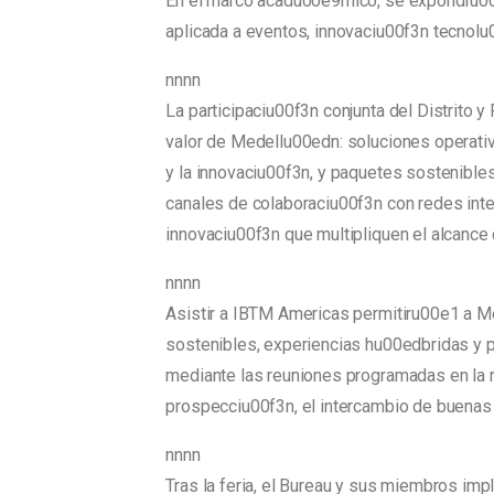
En el marco acadu00e9mico, se expondru00e1
aplicada a eventos, innovaciu00f3n tecnolu
nnnn
La participaciu00f3n conjunta del Distrito
valor de Medellu00edn: soluciones operativa
y la innovaciu00f3n, y paquetes sostenibl
canales de colaboraciu00f3n con redes int
innovaciu00f3n que multipliquen el alcance d
nnnn
Asistir a IBTM Americas permitiru00e1 a Me
sostenibles, experiencias hu00edbridas y p
mediante las reuniones programadas en la 
prospecciu00f3n, el intercambio de buenas pr
nnnn
Tras la feria, el Bureau y sus miembros im