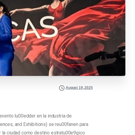
August 19, 2025
vento lu00edder en la industria de
ences, and Exhibitions) se reu00fanen para
ar la ciudad como destino estratu00e9gico