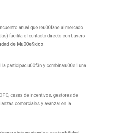
encuentro anual que reu00fane al mercado
s) facilita el contacto directo con buyers
iudad de Mu00e9xico.
 la participaciu00f3n y combinaru00e1 una
OPC, casas de incentivos, gestores de
lianzas comerciales y avanzar en la