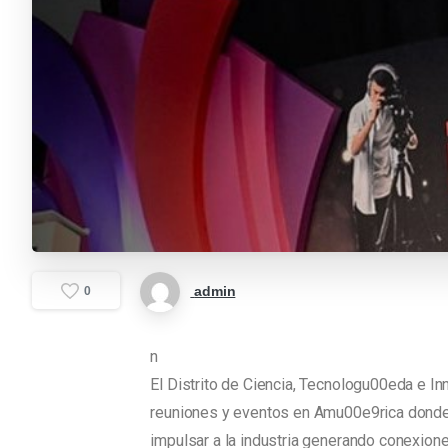
admin
0
n
El Distrito de Ciencia, Tecnologu00eda e I
reuniones y eventos en Amu00e9rica donde 
impulsar a la industria generando conexione