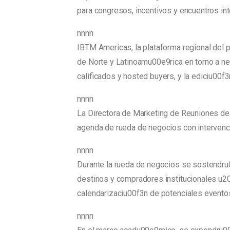
para congresos, incentivos y encuentros int
nnnn
IBTM Americas, la plataforma regional del 
de Norte y Latinoamu00e9rica en torno a neg
calificados y hosted buyers, y la ediciu0
nnnn
La Directora de Marketing de Reuniones de
agenda de rueda de negocios con interven
nnnn
Durante la rueda de negocios se sostendru
destinos y compradores institucionales u20
calendarizaciu00f3n de potenciales evento
nnnn