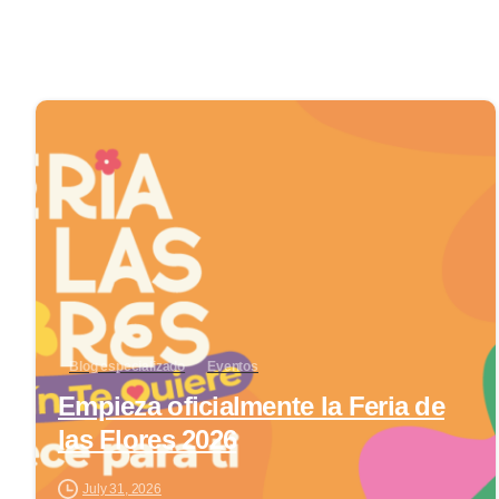
0
Blog especializado
Eventos
Empieza oficialmente la Feria de
las Flores 2026
July 31, 2026