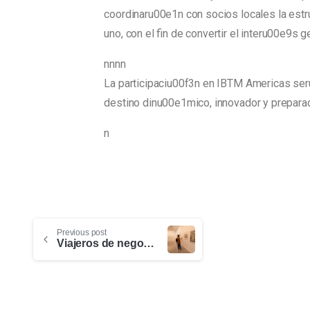
coordinaru00e1n con socios locales la estr
uno, con el fin de convertir el interu00e9s 
nnnn
La participaciu00f3n en IBTM Americas seru
destino dinu00e1mico, innovador y preparado
n
Previous post
Viajeros de negocios en transformación: claves globales y oportunidades para Medellín