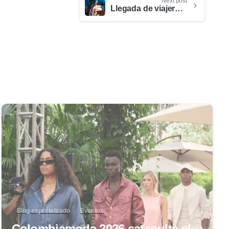
Next post
Llegada de viajeros a Medellín
0
Blog especializado
Eventos
Colombiamoda 2026 catapulta el