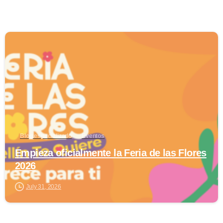
0
Blog especializado
Eventos
Empieza oficialmente la Feria de las Flores
2026
July 31, 2026