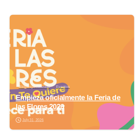
0
Blog especializado
Eventos
Empieza oficialmente la Feria de
las Flores 2026
July 31, 2026