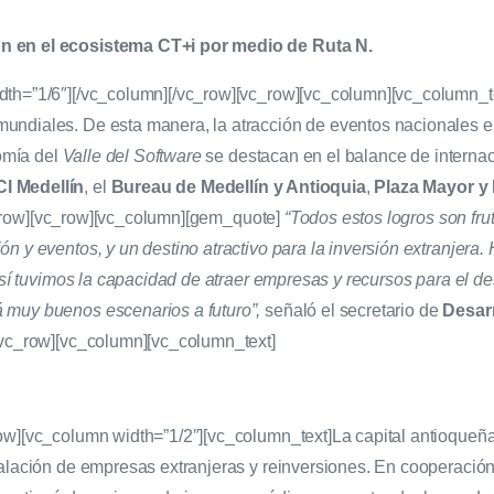
n en el ecosistema CT+i por medio de Ruta N.
dth=”1/6″][/vc_column][/vc_row][vc_row][vc_column][vc_column_t
ndiales. De esta manera, la atracción de eventos nacionales e in
omía del
Valle del Software
se destacan en el balance de internac
I Medellín
, el
Bureau de Medellín y Antioquia
,
Plaza Mayor y
_row][vc_row][vc_column][gem_quote]
“Todos estos logros son fr
n y eventos, y un destino atractivo para la inversión extranjera.
 así tuvimos la capacidad de atraer empresas y recursos para el de
 muy buenos escenarios a futuro”,
señaló el secretario de
Desar
[vc_row][vc_column][vc_column_text]
row][vc_column width=”1/2″][vc_column_text]
La capital antioqueñ
talación de empresas extranjeras y reinversiones. En cooperación