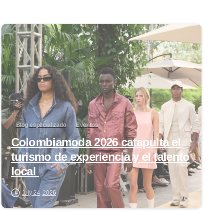
0
Blog especializado
Eventos
Colombiamoda 2026 catapulta el
turismo de experiencia y el talento
local
July 24, 2026