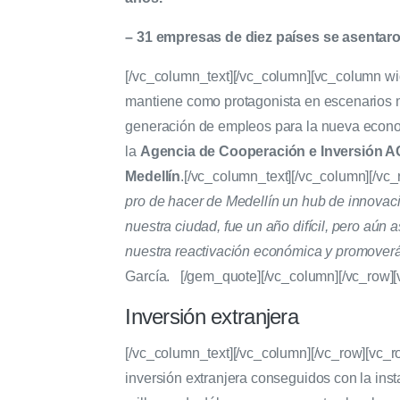
– 31 empresas de diez países se asentaro
[/vc_column_text][/vc_column][vc_column wi
mantiene como protagonista en escenarios mu
generación de empleos para la nueva econ
la
Agencia de Cooperación e Inversión AC
Medellín
.
[/vc_column_text][/vc_column][/vc
pro de hacer de Medellín un hub de innovació
nuestra ciudad, fue un año difícil, pero aún
nuestra reactivación económica y promoverá
García.
[/gem_quote][/vc_column][/vc_row]
Inversión extranjera
[/vc_column_text][/vc_column][/vc_row][vc_
inversión extranjera conseguidos con la ins