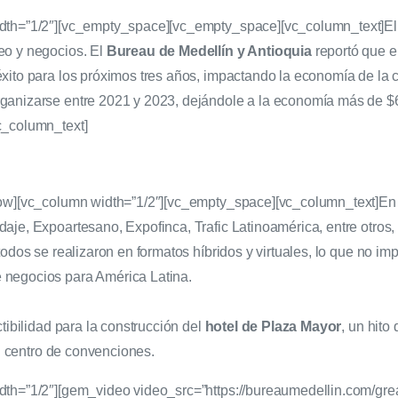
idth=”1/2″][vc_empty_space][vc_empty_space][vc_column_text]
E
eo y negocios. El
Bureau de Medellín y Antioquia
reportó que e
éxito para los próximos tres años, impactando la economía de la
rganizarse entre 2021 y 2023, dejándole a la economía más de 
c_column_text]
row][vc_column width=”1/2″][vc_empty_space][vc_column_text]
En 
daje, Expoartesano, Expofinca, Trafic Latinoamérica, entre otros
todos se realizaron en formatos híbridos y virtuales, lo que no i
 negocios para América Latina.
tibilidad para la construcción del
hotel de Plaza Mayor
, un hito
su centro de convenciones.
dth=”1/2″][gem_video video_src=”https://bureaumedellin.com/gr