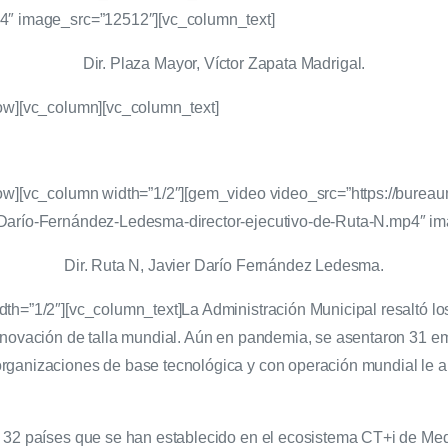
p4″ image_src=”12512″][vc_column_text]
Dir. Plaza Mayor, Víctor Zapata Madrigal.
row][vc_column][vc_column_text]
row][vc_column width=”1/2″][gem_video video_src=”https://bureau
-Darío-Fernández-Ledesma-director-ejecutivo-de-Ruta-N.mp4″ i
Dir. Ruta N, Javier Darío Fernández Ledesma.
dth=”1/2″][vc_column_text]
La Administración Municipal resaltó l
innovación de talla mundial. Aún en pandemia, se asentaron 31 
rganizaciones de base tecnológica y con operación mundial le a
e 32 países que se han establecido en el ecosistema CT+i de M