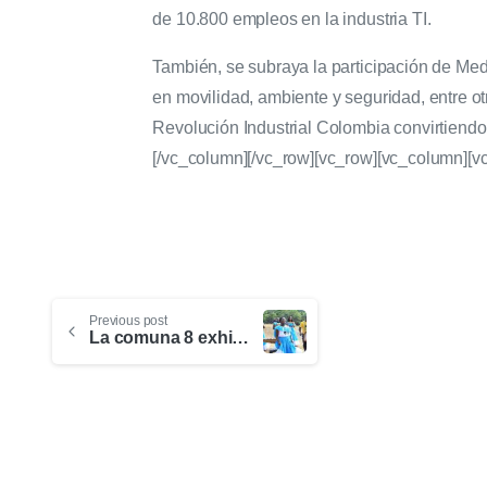
de 10.800 empleos en la industria TI.
También, se subraya la participación de Mede
en movilidad, ambiente y seguridad, entre ot
Revolución Industrial Colombia convirtiendo
[/vc_column][/vc_row][vc_row][vc_column][v
Previous post
La comuna 8 exhibe su transformación con proyectos sociales inspiradores que vigorizan el turismo comunitario en Medellín