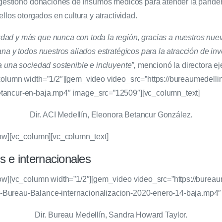
, gestionó donaciones de insumos médicos para atender la pandem
ellos otorgados en cultura y atractividad.
ad y más que nunca con toda la región, gracias a nuestros nue
na y todos nuestros aliados estratégicos para la atracción de in
a una sociedad sostenible e incluyente”,
mencionó la directora ej
column width=”1/2″][gem_video video_src=”https://bureaumedelli
tancur-en-baja.mp4″ image_src=”12509″][vc_column_text]
Dir. ACI Medellín, Eleonora Betancur González.
row][vc_column][vc_column_text]
s e internacionales
row][vc_column width=”1/2″][gem_video video_src=”https://bureau
-Bureau-Balance-internacionalizacion-2020-enero-14-baja.mp4″
Dir. Bureau Medellín, Sandra Howard Taylor.