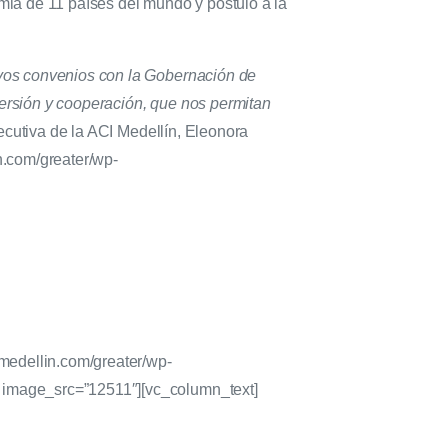
ia de 11 países del mundo y postuló a la
vos convenios con la Gobernación de
versión y cooperación, que nos permitan
ecutiva de la ACI Medellín, Eleonora
n.com/greater/wp-
medellin.com/greater/wp-
 image_src=”12511″][vc_column_text]