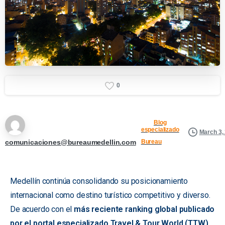
0
Blog
especializado
March 3,
comunicaciones@bureaumedellin.com
Bureau
Medellín continúa consolidando su posicionamiento
internacional como destino turístico competitivo y diverso.
De acuerdo con el
más reciente ranking global publicado
por el portal especializado Travel & Tour World (TTW),