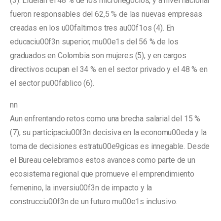
(3). Lideran el 48 % de los micronegocios, y a nivel nacional
fueron responsables del 62,5 % de las nuevas empresas
creadas en los u00faltimos tres au00f1os (4). En
educaciu00f3n superior, mu00e1s del 56 % de los
graduados en Colombia son mujeres (5), y en cargos
directivos ocupan el 34 % en el sector privado y el 48 % en
el sector pu00fablico (6).
nn
Aun enfrentando retos como una brecha salarial del 15 %
(7), su participaciu00f3n decisiva en la economu00eda y la
toma de decisiones estratu00e9gicas es innegable. Desde
el Bureau celebramos estos avances como parte de un
ecosistema regional que promueve el emprendimiento
femenino, la inversiu00f3n de impacto y la
construcciu00f3n de un futuro mu00e1s inclusivo.