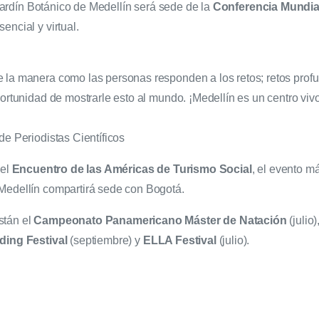
l Jardín Botánico de Medellín será sede de la
Conferencia Mundial
encial y virtual.
 la manera como las personas responden a los retos; retos prof
ortunidad de mostrarle esto al mundo. ¡Medellín es un centro vivo 
de Periodistas Científicos
 el
Encuentro de las Américas de Turismo Social
, el evento m
 Medellín compartirá sede con Bogotá.
stán el
Campeonato Panamericano Máster de Natación
(julio)
ading Festival
(septiembre) y
ELLA Festiv
al
(julio).