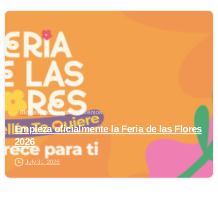
0
Blog especializado
Eventos
Empieza oficialmente la Feria de las Flores
2026
July 31, 2026