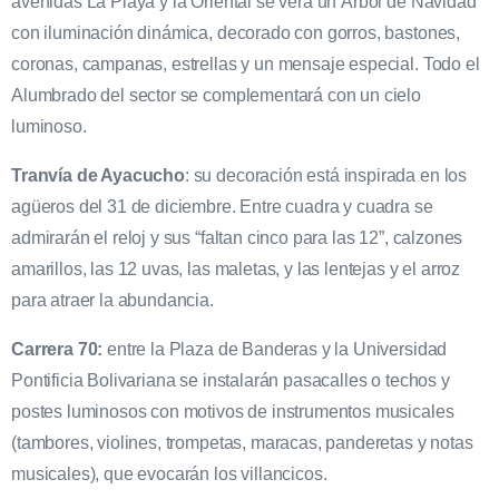
avenidas La Playa y la Oriental se verá un Árbol de Navidad
con iluminación dinámica, decorado con gorros, bastones,
coronas, campanas, estrellas y un mensaje especial. Todo el
Alumbrado del sector se complementará con un cielo
luminoso.
Tranvía de Ayacucho
: su decoración está inspirada en los
agüeros del 31 de diciembre. Entre cuadra y cuadra se
admirarán el reloj y sus “faltan cinco para las 12”, calzones
amarillos, las 12 uvas, las maletas, y las lentejas y el arroz
para atraer la abundancia.
Carrera 70:
entre la Plaza de Banderas y la Universidad
Pontificia Bolivariana se instalarán pasacalles o techos y
postes luminosos con motivos de instrumentos musicales
(tambores, violines, trompetas, maracas, panderetas y notas
musicales), que evocarán los villancicos.