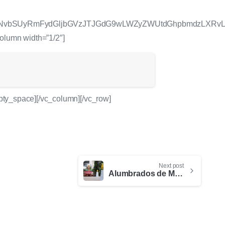
mNvbSUyRmFydGljbGVzJTJGdG9wLWZyZWUtdGhpbmdzLXRvLW
column width=”1/2″]
pty_space][/vc_column][/vc_row]
Next post
Alumbrados de Medellín 2021, una invitación a celebrar la vida