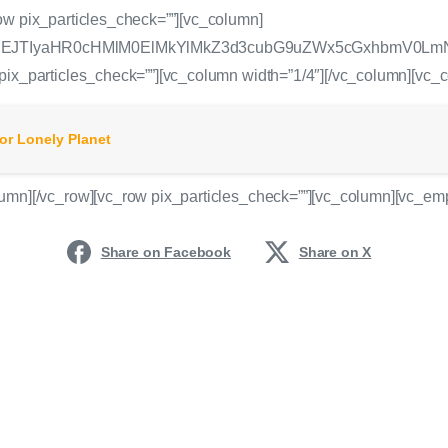
ow pix_particles_check=””][vc_column]
JTNEJTIyaHR0cHMlM0ElMkYlMkZ3d3cubG9uZWx5cGxhbmV0L
pix_particles_check=””][vc_column width=”1/4″][/vc_column][vc_
or Lonely Planet
lumn][/vc_row][vc_row pix_particles_check=””][vc_column][vc_em
Share on Facebook
Share on X