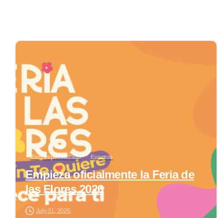
0
Blog especializado
Eventos
Empieza oficialmente la Feria de
las Flores 2026
July 31, 2026