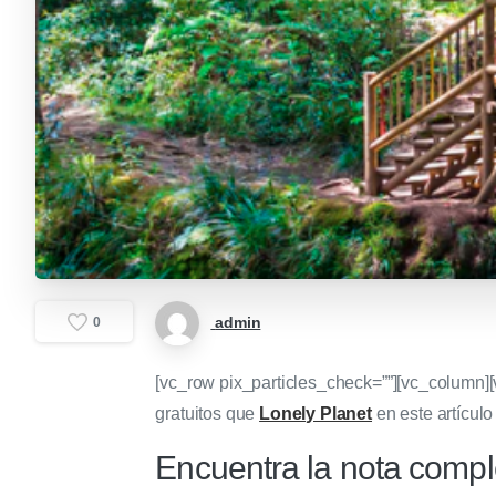
admin
0
[vc_row pix_particles_check=””][vc_column][
gratuitos que
Lonely Planet
en este artículo
Encuentra la nota comp