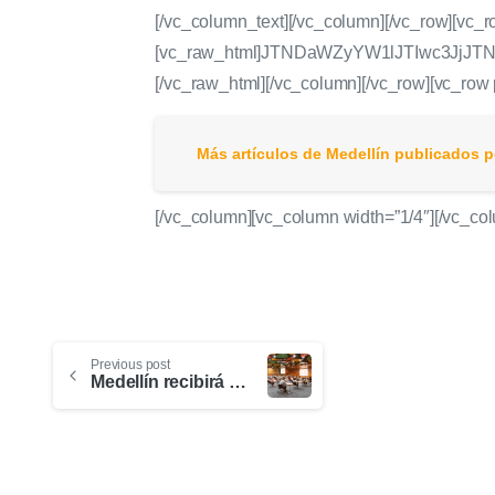
[/vc_column_text][/vc_column][/vc_row][vc_r
[vc_raw_html]JTNDaWZyYW1lJTIwc3Jj
[/vc_raw_html][/vc_column][/vc_row][vc_row 
Más artículos de Medellín publicados p
[/vc_column][vc_column width=”1/4″][/vc_co
Previous post
Medellín recibirá una derrama económica estimada de 3.7 millones de dólares por eventos nacionales e internacionales captados en 2021